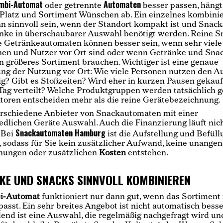
mbi-Automat
Automaten
oder getrennte
besser passen, hängt
Platz und Sortiment Wünschen ab. Ein einzelnes kombinie
n sinnvoll sein, wenn der Standort kompakt ist und Snack
nke in überschaubarer Auswahl benötigt werden. Reine S
e Getränkeautomaten können besser sein, wenn sehr viele
en und Nutzer vor Ort sind oder wenn Getränke und Sna
in größeres Sortiment brauchen. Wichtiger ist eine genaue
ng der Nutzung vor Ort: Wie viele Personen nutzen den 
g? Gibt es Stoßzeiten? Wird eher in kurzen Pausen gekauf
Tag verteilt? Welche Produktgruppen werden tatsächlich 
toren entscheiden mehr als die reine Gerätebezeichnung.
erschiedene Anbieter von Snackautomaten mit einer
edlichen Geräte Auswahl. Auch die Finanzierung läuft ni
Snackautomaten Hamburg
. Bei
ist die Aufstellung und Befüll
, sodass für Sie kein zusätzlicher Aufwand, keine unang
hungen oder zusätzlichen
Kosten
entstehen.
KE UND SNACKS SINNVOLL KOMBINIEREN
i-Automat
funktioniert nur dann gut, wenn das Sortimen
passt. Ein sehr breites Angebot ist nicht automatisch besse
end ist eine Auswahl, die regelmäßig nachgefragt wird un