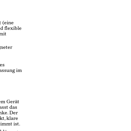
 (eine
d flexible
mit
gneter
tes
passung im
em Gerät
asst das
nke. Der
kt, klare
immt ist.