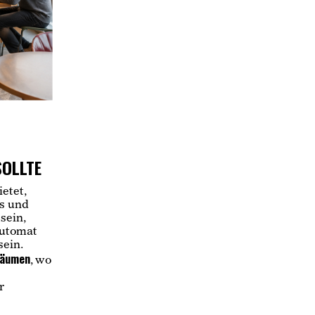
SOLLTE
etet,
s und
sein,
Automat
sein.
räumen
, wo
r