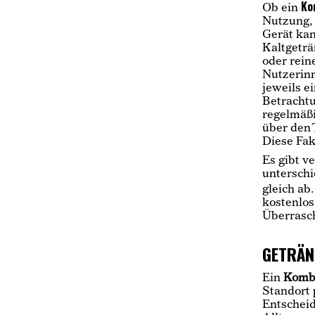
Ko
Ob ein
Nutzung, 
Gerät kan
Kaltgeträ
oder rein
Nutzerinn
jeweils e
Betrachtu
regelmäßi
über den 
Diese Fak
Es gibt v
unterschi
gleich ab
kostenlos
Überrasc
GETRÄN
Ein
Komb
Standort 
Entscheid