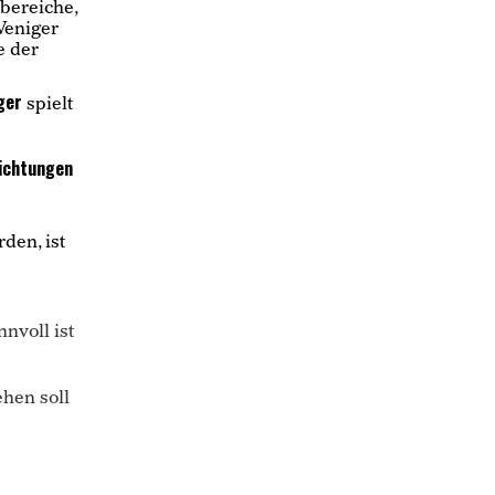
bereiche,
Weniger
e der
ager
spielt
ichtungen
den, ist
nvoll ist
hen soll