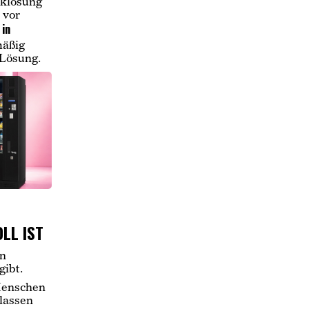
cklösung
 vor
in
mäßig
 Lösung.
LL IST
in
gibt.
Menschen
lassen