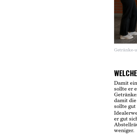
Getränke-u
WELCHE
Damit ein
sollte er
Getränken
damit die
sollte gut
Idealerwe
er gut sic
Abstellrä
weniger.