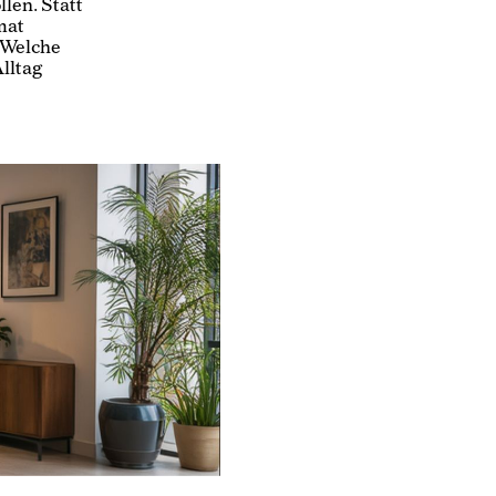
len. Statt
mat
 Welche
lltag