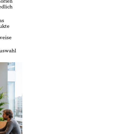
horlen
edlich
as
ukte
weise
auswahl