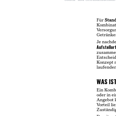
Für
Stand
Kombinati
Versorgun
Getränke
Je nachde
Aufstellor
zusammen
Entscheid
Konzept m
laufenden
WAS IS
Ein Komb
oder in e
Angebot k
Vorteil l
Zuständig