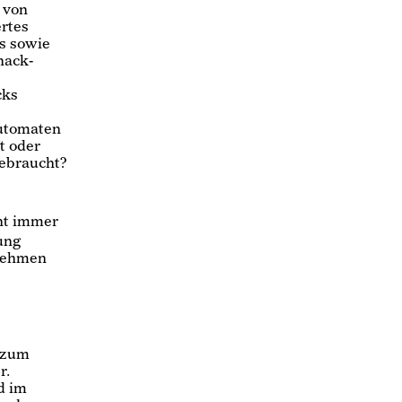
 von
rtes
s sowie
nack-
cks
Automaten
t oder
gebraucht?
cht immer
ung
enehmen
t zum
r.
d im