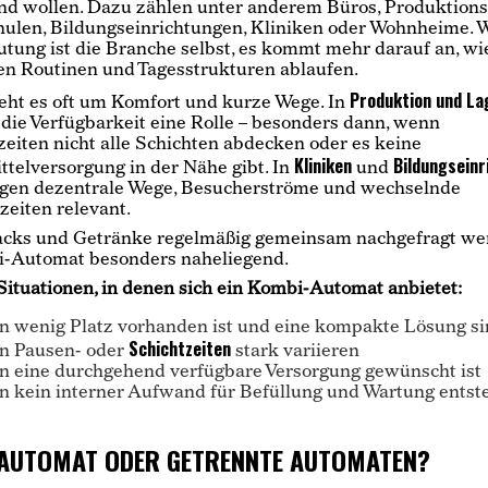
d wollen. Dazu zählen unter anderem Büros, Produktions
hulen, Bildungseinrichtungen, Kliniken oder Wohnheime. 
tung ist die Branche selbst, es kommt mehr darauf an, wi
hen Routinen und Tagesstrukturen ablaufen.
Produktion und L
eht es oft um Komfort und kurze Wege. In
 die Verfügbarkeit eine Rolle – besonders dann, wenn
eiten nicht alle Schichten abdecken oder es keine
Kliniken
Bildungseinr
telversorgung in der Nähe gibt. In
und
egen dezentrale Wege, Besucherströme und wechselnde
eiten relevant.
cks und Getränke regelmäßig gemeinsam nachgefragt wer
i-Automat besonders naheliegend.
Situationen, in denen sich ein Kombi-Automat anbietet:
 wenig Platz vorhanden ist und eine kompakte Lösung sin
Schichtzeiten
n Pausen- oder
stark variieren
 eine durchgehend verfügbare Versorgung gewünscht ist
 kein interner Aufwand für Befüllung und Wartung entste
AUTOMAT ODER GETRENNTE AUTOMATEN?