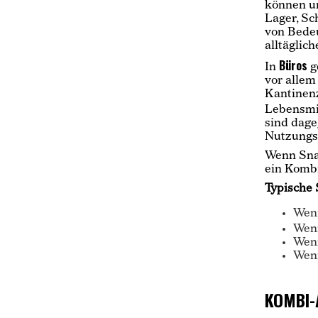
können un
Lager, Sc
von Bedeu
alltäglic
Büros
In
g
vor allem
Kantinenz
Lebensmit
sind dag
Nutzungsz
Wenn Sna
ein Komb
Typische 
Wenn
Wen
Wenn
Wenn
KOMBI-