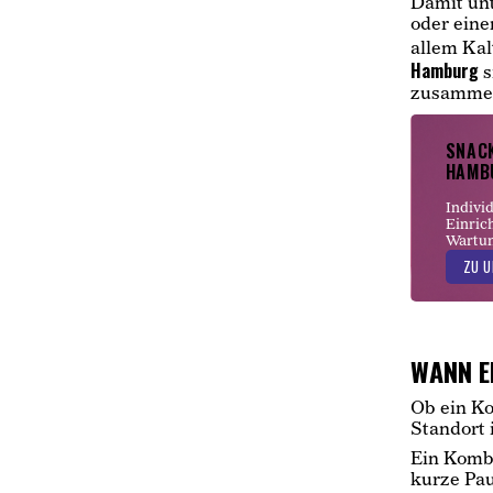
Damit unt
oder ein
allem Kal
Hamburg
s
zusammen 
SNAC
HAMB
Indivi
Einric
Wartun
ZU U
WANN E
Ob ein Ko
Standort 
Ein Komb
kurze Pau