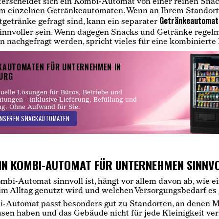
erscheidet sich ein Kombi-Automat von einer reinen Sna
em einzelnen Getränkeautomaten. Wenn an Ihrem Standort
Getränkeautomat 
tgetränke gefragt sind, kann ein separater
innvoller sein. Wenn dagegen Snacks und Getränke regel
nachgefragt werden, spricht vieles für eine kombinierte
KAUTOMATEN FÜR UNTERNEHMEN IN
URG
duelle Lösungen für Büros, Betriebe und
htungen – inklusive Lieferung, Befüllung und
g. Ohne Aufwand für Sie.
NSEREN SNACKAUTOMATEN
IN KOMBI-AUTOMAT FÜR UNTERNEHMEN SINNVO
mbi-Automat sinnvoll ist, hängt vor allem davon ab, wie e
im Alltag genutzt wird und welchen Versorgungsbedarf es 
i-Automat passt besonders gut zu Standorten, an denen 
sen haben und das Gebäude nicht für jede Kleinigkeit ver