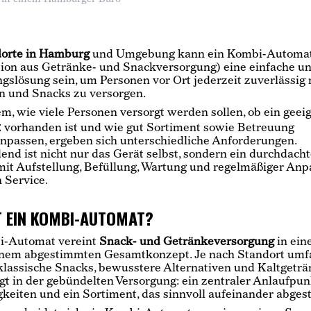
orte in Hamburg
und Umgebung kann ein Kombi-Automat
on aus Getränke- und Snackversorgung) eine einfache un
gslösung sein, um Personen vor Ort jederzeit zuverlässig 
n und Snacks zu versorgen.
m, wie viele Personen versorgt werden sollen, ob ein geei
t
vorhanden ist und wie gut Sortiment sowie Betreuung
passen, ergeben sich unterschiedliche Anforderungen.
end ist nicht nur das Gerät selbst, sondern ein durchdach
it Aufstellung, Befüllung, Wartung und regelmäßiger An
 Service.
T EIN KOMBI-AUTOMAT?
i-Automat vereint
Snack- und Getränkeversorgung
in ein
inem abgestimmten Gesamtkonzept. Je nach Standort umf
lassische Snacks, bewusstere Alternativen und Kaltgeträ
iegt in der gebündelten Versorgung: ein zentraler Anlaufpun
keiten und ein Sortiment, das sinnvoll aufeinander abgest